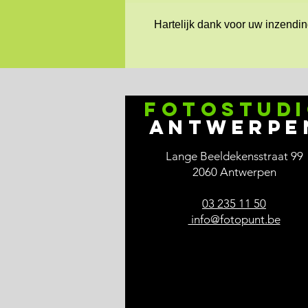
Hartelijk dank voor uw inzendin
Fotostud
antwerpe
Lange Beeldekensstraat 99
2060 Antwerpen
03 235 11 50
info@fotopunt.be